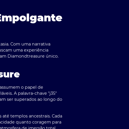
Empolgante
asia. Com uma narrativa
buscam uma experiência
ornam Diamondtreasure único.
sure
s assumem o papel de
veis. A palavra-chave "j35"
sam ser superados ao longo do
s até templos ancestrais. Cada
acidade quanto coragem para
atmosfera de imersão total,