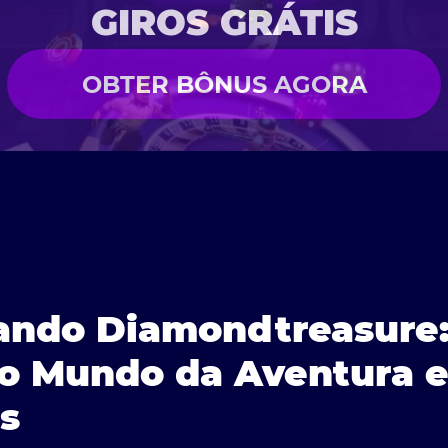
GIROS GRÁTIS
OBTER BÔNUS AGORA
orando Diamondtreasure
o Mundo da Aventura 
s