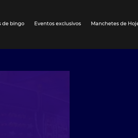
 de bingo
Eventos exclusivos
Manchetes de Hoj