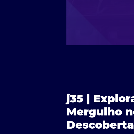
j35 | Expl
Mergulho n
Descoberta