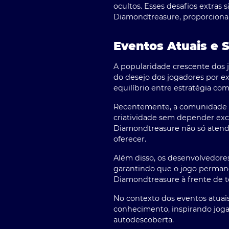
ocultos. Esses desafios extra
Diamondtreasure, proporcionan
Eventos Atuais e S
A popularidade crescente dos
do desejo dos jogadores por e
equilíbrio entre estratégia com
Recentemente, a comunidade d
criatividade sem depender ex
Diamondtreasure não só atend
oferecer.
Além disso, os desenvolvedore
garantindo que o jogo permane
Diamondtreasure à frente de 
No contexto dos eventos atuai
conhecimento, inspirando joga
autodescoberta.