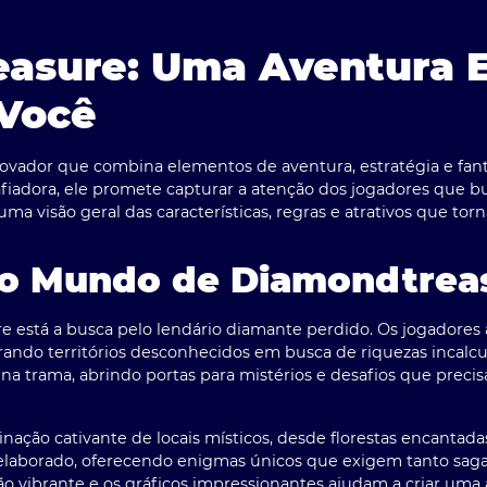
asure: Uma Aventura 
 Você
vador que combina elementos de aventura, estratégia e fant
afiadora, ele promete capturar a atenção dos jogadores que 
 uma visão geral das características, regras e atrativos que t
ao Mundo de Diamondtrea
 está a busca pelo lendário diamante perdido. Os jogadore
rando territórios desconhecidos em busca de riquezas incalculá
a trama, abrindo portas para mistérios e desafios que preci
ação cativante de locais místicos, desde florestas encantada
laborado, oferecendo enigmas únicos que exigem tanto sag
o vibrante e os gráficos impressionantes ajudam a criar uma 