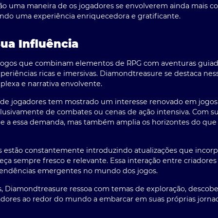
s são uma maneira de os jogadores se envolverem ainda mais c
do uma experiência enriquecedora e gratificante.
ua Influência
 jogos que combinam elementos de RPG com aventuras guiadas
xperiências ricas e imersivas. Diamondtreasure se destaca n
plexa e narrativa envolvente.
e jogadores tem mostrado um interesse renovado em jogos
clusivamente de combates ou cenas de ação intensiva. Com s
e a essa demanda, mas também amplia os horizontes do que
s estão constantemente introduzindo atualizações que incor
ça sempre fresco e relevante. Essa interação entre criado
tendências emergentes no mundo dos jogos.
s, Diamondtreasure ressoa com temas de exploração, descober
dores ao redor do mundo a embarcar em suas próprias jorna