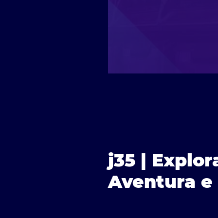
j35 | Explo
Aventura e