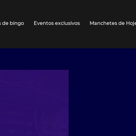
 de bingo
Eventos exclusivos
Manchetes de Hoj