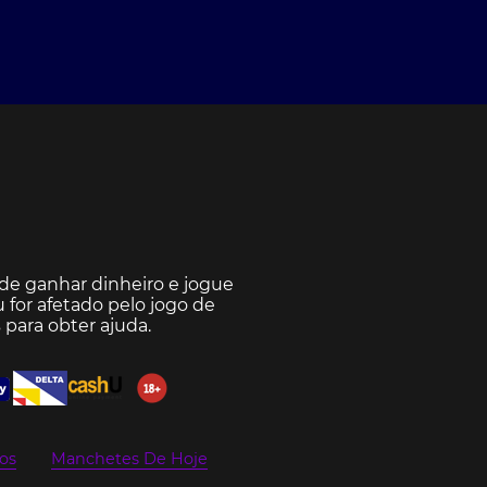
e ganhar dinheiro e jogue
for afetado pelo jogo de
s
para obter ajuda.
os
Manchetes De Hoje