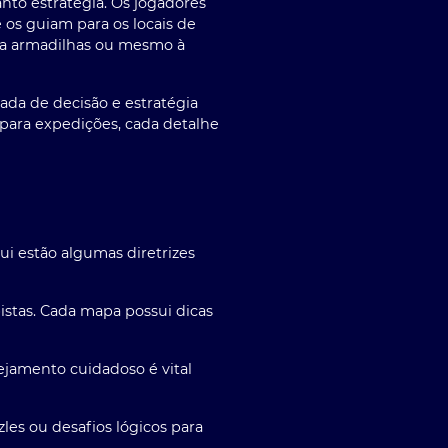
to estratégia. Os jogadores
os guiam para os locais de
r a armadilhas ou mesmo à
da de decisão e estratégia
 para expedições, cada detalhe
i estão algumas diretrizes
istas. Cada mapa possui dicas
ejamento cuidadoso é vital
es ou desafios lógicos para