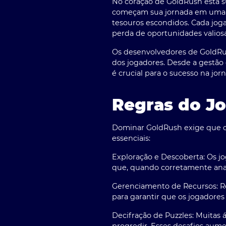
No coração de GoldRush está s
começam sua jornada em uma p
tesouros escondidos. Cada jog
perda de oportunidades valiosa
Os desenvolvedores de GoldRu
dos jogadores. Desde a gestão 
é crucial para o sucesso na jor
Regras do J
Dominar GoldRush exige que os
essenciais:
Exploração e Descoberta:
Os jo
que, quando corretamente anal
Gerenciamento de Recursos:
Re
para garantir que os jogadore
Decifração de Puzzles:
Muitas á