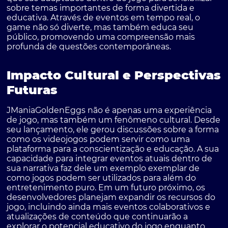
sobre temas importantes de forma divertida e
educativa. Através de eventos em tempo real, o
game não só diverte, mas também educa seu
público, promovendo uma compreensão mais
profunda de questões contemporâneas.
Impacto Cultural e Perspectivas
Futuras
JManiaGoldenEggs
não é apenas uma experiência
de jogo, mas também um fenômeno cultural. Desde
seu lançamento, ele gerou discussões sobre a forma
como os videojogos podem servir como uma
plataforma para a conscientização e educação. A sua
capacidade para integrar eventos atuais dentro de
sua narrativa faz dele um exemplo exemplar de
como jogos podem ser utilizados para além do
entretenimento puro. Em um futuro próximo, os
desenvolvedores planejam expandir os recursos do
jogo, incluindo ainda mais eventos colaborativos e
atualizações de conteúdo que continuarão a
explorar o potencial educativo do jogo enquanto