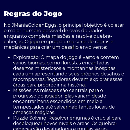
Regras do Jogo
No
JManiaGoldenEggs
, o principal objetivo é coletar
o maior número possível de ovos dourados
enquanto completa missões e resolve quebra-
cabeças. O jogo emprega uma série de regras e
mecânicas para criar um desafio envolvente:
Exploração:
O mapa do jogo é vasto e contém
vários biomas, como florestas encantadas,
desertos misteriosos e montanhas inóspitas,
cada um apresentando seus próprios desafios e
recompensas. Jogadores devem explorar essas
áreas para progredir na história.
Missões:
As missões são centrais para o
progresso do jogador. Elas variam desde
encontrar itens escondidos em meio a
tempestades até salvar habitantes locais de
ameaças mágicas.
Puzzle Solving:
Resolver enigmas é crucial para
desbloquear novos níveis e áreas. Os quebra-
cabeças são desafiadores e muitas vezes