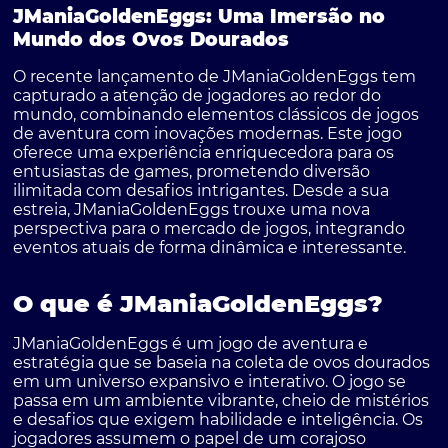
JManiaGoldenEggs: Uma Imersão no
Mundo dos Ovos Dourados
O recente lançamento de
JManiaGoldenEggs
tem
capturado a atenção de jogadores ao redor do
mundo, combinando elementos clássicos de jogos
de aventura com inovações modernas. Este jogo
oferece uma experiência enriquecedora para os
entusiastas de games, prometendo diversão
ilimitada com desafios intrigantes. Desde a sua
estreia,
JManiaGoldenEggs
trouxe uma nova
perspectiva para o mercado de jogos, integrando
eventos atuais de forma dinâmica e interessante.
O que é JManiaGoldenEggs?
JManiaGoldenEggs
é um jogo de aventura e
estratégia que se baseia na coleta de ovos dourados
em um universo expansivo e interativo. O jogo se
passa em um ambiente vibrante, cheio de mistérios
e desafios que exigem habilidade e inteligência. Os
jogadores assumem o papel de um corajoso