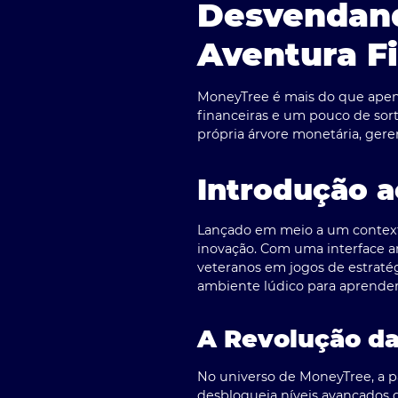
Desvendan
Aventura F
MoneyTree é mais do que apena
financeiras e um pouco de sort
própria árvore monetária, gere
Introdução 
Lançado em meio a um context
inovação. Com uma interface a
veteranos em jogos de estraté
ambiente lúdico para aprender 
A Revolução da
No universo de MoneyTree, a p
desbloqueia níveis avançados 