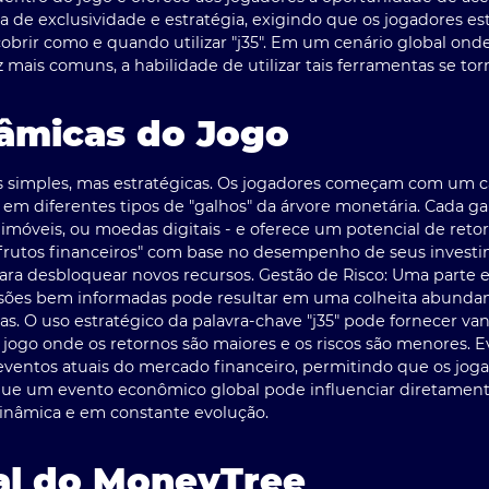
de exclusividade e estratégia, exigindo que os jogadores est
cobrir como e quando utilizar "j35". Em um cenário global on
mais comuns, a habilidade de utilizar tais ferramentas se torn
nâmicas do Jogo
simples, mas estratégicas. Os jogadores começam com um capi
 em diferentes tipos de "galhos" da árvore monetária. Cada g
imóveis, ou moedas digitais - e oferece um potencial de reto
frutos financeiros" com base no desempenho de seus invest
 para desbloquear novos recursos.
Gestão de Risco
: Uma parte e
ecisões bem informadas pode resultar em uma colheita abund
vas. O uso estratégico da palavra-chave "j35" pode fornecer va
 jogo onde os retornos são maiores e os riscos são menores.
E
ventos atuais do mercado financeiro, permitindo que os jog
ca que um evento econômico global pode influenciar diretament
inâmica e em constante evolução.
al do MoneyTree