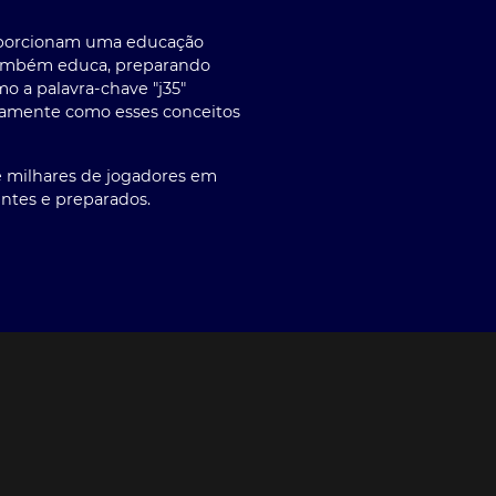
proporcionam uma educação
 também educa, preparando
o a palavra-chave "j35"
etamente como esses conceitos
e milhares de jogadores em
ntes e preparados.