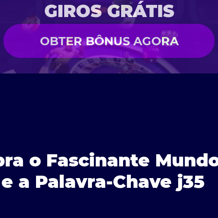
GIROS GRÁTIS
OBTER BÔNUS AGORA
ubra o Fascinante Mund
e a Palavra-Chave j35