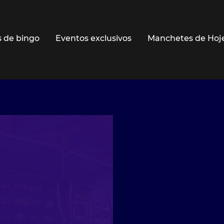
 de bingo
Eventos exclusivos
Manchetes de Hoj