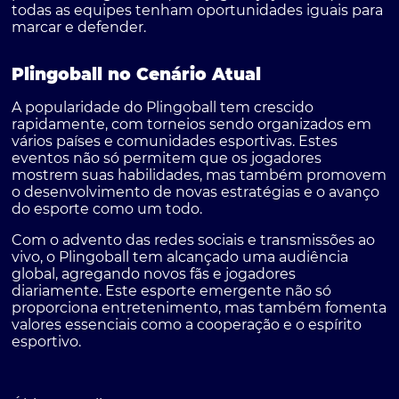
todas as equipes tenham oportunidades iguais para
marcar e defender.
Plingoball no Cenário Atual
A popularidade do Plingoball tem crescido
rapidamente, com torneios sendo organizados em
vários países e comunidades esportivas. Estes
eventos não só permitem que os jogadores
mostrem suas habilidades, mas também promovem
o desenvolvimento de novas estratégias e o avanço
do esporte como um todo.
Com o advento das redes sociais e transmissões ao
vivo, o Plingoball tem alcançado uma audiência
global, agregando novos fãs e jogadores
diariamente. Este esporte emergente não só
proporciona entretenimento, mas também fomenta
valores essenciais como a cooperação e o espírito
esportivo.