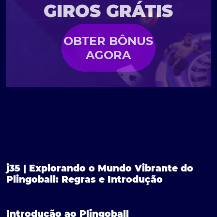
GIROS GRÁTIS
OBTER BÔNUS
AGORA
j35 | Explorando o Mundo Vibrante do
Plingoball: Regras e Introdução
Introdução ao Plingoball