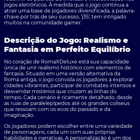
jogos eletrônicos. À medida que o jogo continua a
atrair uma base de jogadores diversificada, a palavra-
chave por trás de seu sucesso, 'j35', tem intrigado
muitos na comunidade gamer.
Descrição do Jogo: Realismo e
Fantasia em Perfeito Equilíbrio
No coração de RomaXDeluxe está sua capacidade
única de unir realismo histórico com elementos de
fantasia. Situado em uma versão alternativa da
Roma antiga, o jogo convida os jogadores a explorar
cidades vibrantes, participar de combates intensos e
desvendar mistérios que cruzam as linhas do
tempo. Cada cenário é ricamente detalhado, desde
as ruas de paralelepípedos até os grandes coliseus
que ressoam com os ecos do passado e da
imaginação.
Os jogadores podem escolher entre uma variedade
de personagens, cada um com suas próprias
habilidades e narrativas. A personalização é um dos