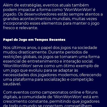
Além de estratégias, eventos atuais também
podem impactar a forma como 'WonWonWon' é
jogado. Os desenvolvedores estão sempre atentos a
grandes acontecimentos mundiais, muitas vezes
incorporando esses elementos para manter o jogo
fresco e relevante.
Papel do Jogo em Tempos Recentes
Nos últimos anos, o papel dos jogos na sociedade
mudou drasticamente. Durante períodos de
restrições globais, os jogos se tornaram uma forma
essencial de entretenimento e interação social.
'WonWonWon' serve como um ótimo exemplo de
um jogo que evoluiu para se adaptar às
necessidades dos jogadores modernos, oferecendo
uma plataforma para socialização e competição
saudável.
Com eventos como campeonatos online e fóruns
digitais, a comunidade de 'WonWonWon' está em
crescimento constante, permitindo que jogadores
de todo o mundo se conectem, compartilhem