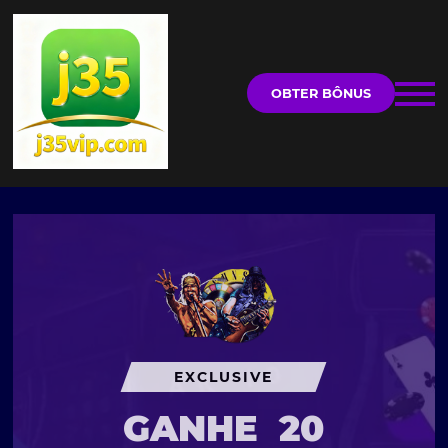
OBTER BÔNUS
EXCLUSIVE
GANHE
20